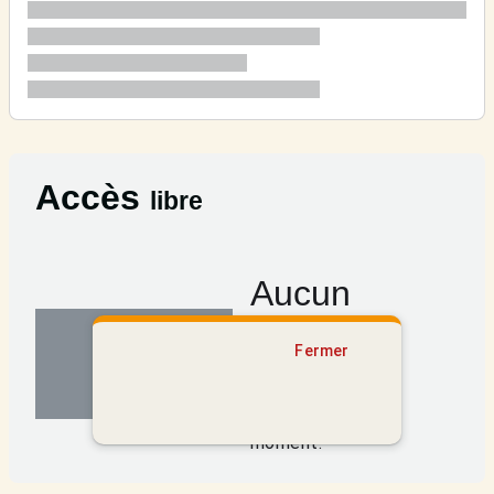
Accès
libre
Aucun
résultat
Fermer
Aucun contenu
disponible pour le
moment.